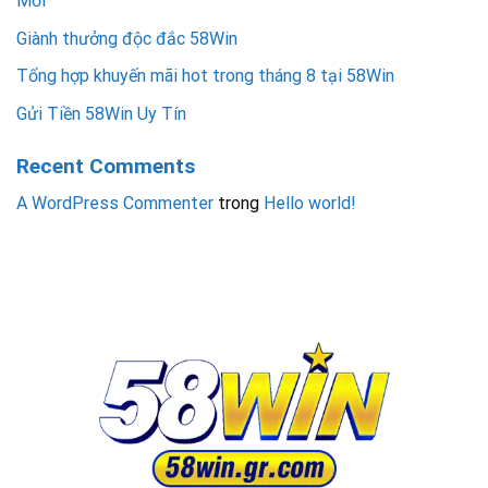
Mới
Giành thưởng độc đắc 58Win
Tổng hợp khuyến mãi hot trong tháng 8 tại 58Win
Gửi Tiền 58Win Uy Tín
Recent Comments
A WordPress Commenter
trong
Hello world!