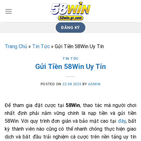
Skip
to
content
ĐĂNG KÝ
Trang Chủ
»
Tin Tức
»
Gửi Tiền 58Win Uy Tín
TIN TỨC
Gửi Tiền 58Win Uy Tín
POSTED ON
22.08.2025
BY
ADMIN
Để tham gia đặt cược tại
58Win
, thao tác mà người chơi
nhất định phải nắm vững chính là nạp tiền và gửi tiền
58Win. Với quy trình đơn giản và bảo mật cao tại
đây
, bất
kỳ thành viên nào cũng có thể nhanh chóng thực hiện giao
dịch và bắt đầu trải nghiệm cá cược trên nền tảng uy tín