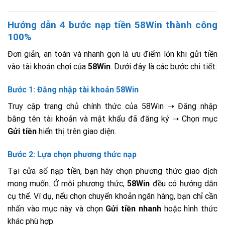
Hướng dẫn 4 bước nạp tiền 58Win thành công
100%
Đơn giản, an toàn và nhanh gọn là ưu điểm lớn khi gửi tiền
vào tài khoản chơi của
58Win
. Dưới đây là các bước chi tiết:
Bước 1: Đăng nhập tài khoản 58Win
Truy cập trang chủ chính thức của 58Win ➝ Đăng nhập
bằng tên tài khoản và mật khẩu đã đăng ký ➝ Chọn mục
Gửi tiền
hiển thị trên giao diện.
Bước 2: Lựa chọn phương thức nạp
Tại cửa sổ nạp tiền, bạn hãy chọn phương thức giao dịch
mong muốn. Ở mỗi phương thức,
58Win
đều có hướng dẫn
cụ thể. Ví dụ, nếu chọn chuyển khoản ngân hàng, bạn chỉ cần
nhấn vào mục này và chọn
Gửi tiền nhanh
hoặc hình thức
khác phù hợp.