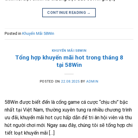
CONTINUE READING
→
Posted in
Khuyến Mãi 58Win
KHUYẾN MÃI 58WIN
Tổng hợp khuyến mãi hot trong tháng 8
tại 58Win
POSTED ON
22.08.2025
BY
ADMIN
58Win được biết đến là cổng game cá cược “chịu chi” bậc
nhất tại Việt Nam, thường xuyên tung ra nhiều chương trình
ưu đãi, khuyến mãi hot cực hấp dẫn để tri ân hội viên và thu
hút người chơi mới. Ngay sau đây, chúng tôi sẽ tổng hợp chi
tiết loạt khuyến mãi […]