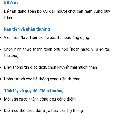
58Win
Để tận dụng toàn bộ ưu đãi, người chơi cần nắm vững quy
trình:
Nạp tiền và nhận thưởng
Vào mục
Nạp Tiền
trên website hoặc ứng dụng.
Chọn hình thức thanh toán phù hợp (ngân hàng, ví điện tử,
thẻ cào).
Điền thông tin giao dịch, chọn khuyến mãi muốn nhận.
Hoàn tất và chờ hệ thống cộng tiền thưởng.
Tích lũy và quy đổi điểm thưởng
Mỗi ván cược thành công đều cộng điểm.
Điểm có thể theo dõi trực tiếp trên hệ thống.