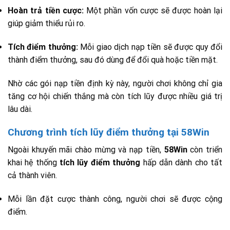
Hoàn trả tiền cược:
Một phần vốn cược sẽ được hoàn lại
giúp giảm thiểu rủi ro.
Tích điểm thưởng:
Mỗi giao dịch nạp tiền sẽ được quy đổi
thành điểm thưởng, sau đó dùng để đổi quà hoặc tiền mặt.
Nhờ các gói nạp tiền định kỳ này, người chơi không chỉ gia
tăng cơ hội chiến thắng mà còn tích lũy được nhiều giá trị
lâu dài.
Chương trình tích lũy điểm thưởng tại 58Win
Ngoài khuyến mãi chào mừng và nạp tiền,
58Win
còn triển
khai hệ thống
tích lũy điểm thưởng
hấp dẫn dành cho tất
cả thành viên.
Mỗi lần đặt cược thành công, người chơi sẽ được cộng
điểm.