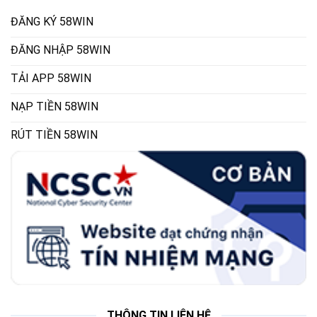
ĐĂNG KÝ 58WIN
ĐĂNG NHẬP 58WIN
TẢI APP 58WIN
NẠP TIỀN 58WIN
RÚT TIỀN 58WIN
THÔNG TIN LIÊN HỆ