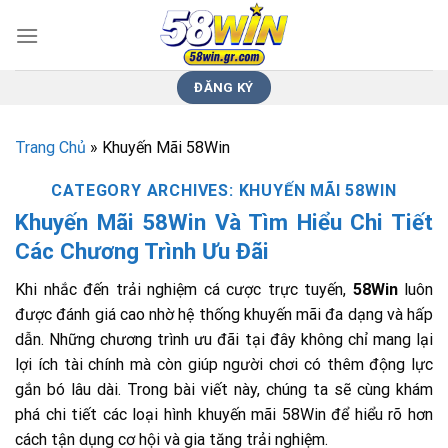
Skip
to
content
ĐĂNG KÝ
Trang Chủ
»
Khuyến Mãi 58Win
CATEGORY ARCHIVES:
KHUYẾN MÃI 58WIN
Khuyến Mãi 58Win Và Tìm Hiểu Chi Tiết
Các Chương Trình Ưu Đãi
Khi nhắc đến trải nghiệm cá cược trực tuyến,
58Win
luôn
được đánh giá cao nhờ hệ thống khuyến mãi đa dạng và hấp
dẫn. Những chương trình ưu đãi tại đây không chỉ mang lại
lợi ích tài chính mà còn giúp người chơi có thêm động lực
gắn bó lâu dài. Trong bài viết này, chúng ta sẽ cùng khám
phá chi tiết các loại hình khuyến mãi 58Win để hiểu rõ hơn
cách tận dụng cơ hội và gia tăng trải nghiệm.