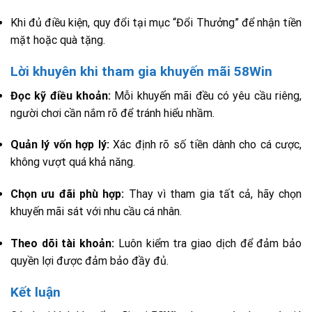
Khi đủ điều kiện, quy đổi tại mục “Đổi Thưởng” để nhận tiền
mặt hoặc quà tặng.
Lời khuyên khi tham gia khuyến mãi 58Win
Đọc kỹ điều khoản:
Mỗi khuyến mãi đều có yêu cầu riêng,
người chơi cần nắm rõ để tránh hiểu nhầm.
Quản lý vốn hợp lý:
Xác định rõ số tiền dành cho cá cược,
không vượt quá khả năng.
Chọn ưu đãi phù hợp:
Thay vì tham gia tất cả, hãy chọn
khuyến mãi sát với nhu cầu cá nhân.
Theo dõi tài khoản:
Luôn kiểm tra giao dịch để đảm bảo
quyền lợi được đảm bảo đầy đủ.
Kết luận