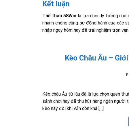
Kết luận
Thể thao 58Win
là lựa chọn lý tưởng cho 
nhanh chóng cùng sự đồng hành của các sả
nhập ngay hôm nay để trải nghiệm trọn vẹn 
Kèo Châu Âu – Giới
P
Kèo châu Âu từ lâu đã là lựa chọn quen thu
sảnh chơi này đã thu hút hàng ngàn người t
kèo này đôi khi vẫn còn khá […]