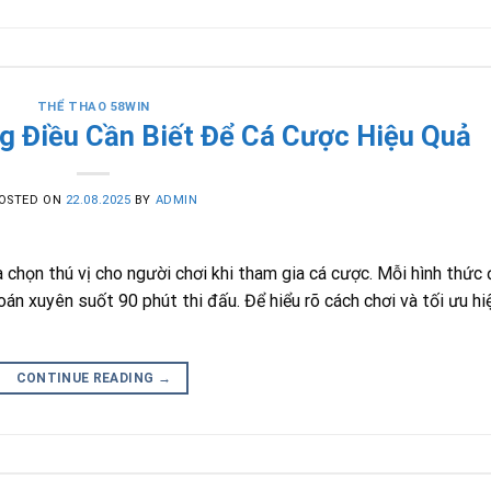
THỂ THAO 58WIN
g Điều Cần Biết Để Cá Cược Hiệu Quả
OSTED ON
22.08.2025
BY
ADMIN
 chọn thú vị cho người chơi khi tham gia cá cược. Mỗi hình thức
oán xuyên suốt 90 phút thi đấu. Để hiểu rõ cách chơi và tối ưu hi
CONTINUE READING
→