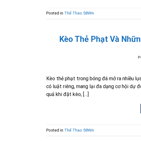
Posted in
Thể Thao 58Win
Kèo Thẻ Phạt Và Nhữn
P
Kèo thẻ phạt trong bóng đá mở ra nhiều lựa
có luật riêng, mang lại đa dạng cơ hội dự đ
quả khi đặt kèo, […]
Posted in
Thể Thao 58Win